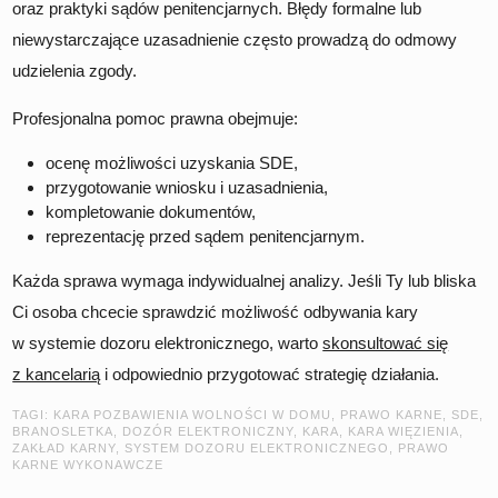
oraz praktyki sądów penitencjarnych. Błędy formalne lub
niewystarczające uzasadnienie często prowadzą do odmowy
udzielenia zgody.
Profesjonalna pomoc prawna obejmuje:
ocenę możliwości uzyskania SDE,
przygotowanie wniosku i uzasadnienia,
kompletowanie dokumentów,
reprezentację przed sądem penitencjarnym.
Każda sprawa wymaga indywidualnej analizy. Jeśli Ty lub bliska
Ci osoba chcecie sprawdzić możliwość odbywania kary
w systemie dozoru elektronicznego, warto
skonsultować się
z kancelarią
i odpowiednio przygotować strategię działania.
TAGI:
KARA POZBAWIENIA WOLNOŚCI W DOMU
,
PRAWO KARNE
,
SDE
,
BRANOSLETKA
,
DOZÓR ELEKTRONICZNY
,
KARA
,
KARA WIĘZIENIA
,
ZAKŁAD KARNY
,
SYSTEM DOZORU ELEKTRONICZNEGO
,
PRAWO
KARNE WYKONAWCZE