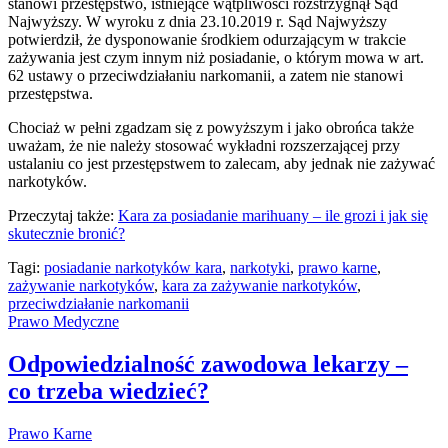
stanowi przestępstwo, istniejące wątpliwości rozstrzygnął Sąd
Najwyższy. W wyroku z dnia 23.10.2019 r. Sąd Najwyższy
potwierdził, że dysponowanie środkiem odurzającym w trakcie
zażywania jest czym innym niż posiadanie, o którym mowa w art.
62 ustawy o przeciwdziałaniu narkomanii, a zatem nie stanowi
przestępstwa.
Chociaż w pełni zgadzam się z powyższym i jako obrońca także
uważam, że nie należy stosować wykładni rozszerzającej przy
ustalaniu co jest przestępstwem to zalecam, aby jednak nie zażywać
narkotyków.
Przeczytaj także:
Kara za posiadanie marihuany – ile grozi i jak się
skutecznie bronić?
Tagi:
posiadanie narkotyków kara
,
narkotyki
,
prawo karne
,
zażywanie narkotyków
,
kara za zażywanie narkotyków
,
przeciwdziałanie narkomanii
Prawo Medyczne
Odpowiedzialność zawodowa lekarzy –
co trzeba wiedzieć?
Prawo Karne