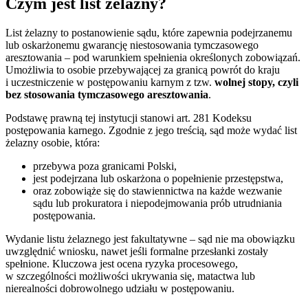
Czym jest list żelazny?
List żelazny to postanowienie sądu, które zapewnia podejrzanemu
lub oskarżonemu gwarancję niestosowania tymczasowego
aresztowania – pod warunkiem spełnienia określonych zobowiązań.
Umożliwia to osobie przebywającej za granicą powrót do kraju
i uczestniczenie w postępowaniu karnym z tzw.
wolnej stopy, czyli
bez stosowania tymczasowego aresztowania
.
Podstawę prawną tej instytucji stanowi art. 281 Kodeksu
postępowania karnego. Zgodnie z jego treścią, sąd może wydać list
żelazny osobie, która:
przebywa poza granicami Polski,
jest podejrzana lub oskarżona o popełnienie przestępstwa,
oraz zobowiąże się do stawiennictwa na każde wezwanie
sądu lub prokuratora i niepodejmowania prób utrudniania
postępowania.
Wydanie listu żelaznego jest fakultatywne – sąd nie ma obowiązku
uwzględnić wniosku, nawet jeśli formalne przesłanki zostały
spełnione. Kluczowa jest ocena ryzyka procesowego,
w szczególności możliwości ukrywania się, matactwa lub
nierealności dobrowolnego udziału w postępowaniu.