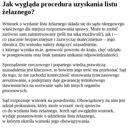
Jak wygląda procedura uzyskania listu
żelaznego?
Wniosek o wydanie listu żelaznego składa się do sądu okręgowego
właściwego dla miejsca rozpoznawania sprawy. Może to zrobić
zarówno sam zainteresowany (jeśli ma taką możliwość), jak i –
co znacznie bezpieczniejsze i zazwyczaj skuteczniejsze – jego
obrońca. Do wniosku należy dołączyć uzasadnienie,
z którego wynika m.in. gotowość powrotu do kraju, chęć udziału
w postępowaniu oraz brak zamiaru unikania odpowiedzialności.
Sporządzenie rzeczowego i popartego wiedzą prawniczą
uzasadnienia jest kluczowe, to bowiem jego treść ma przekonać Sąd
do tego, że nie zachodzi konieczność stosowania tymczasowego
aresztowania, a podejrzany daje gwarancję terminowego
stawiennictwa na wezwanie sądu lub innych organów
procesowych.
Sąd rozpoznaje wniosek na posiedzeniu. Obowiązkowy na nim jest
udział prokuratora, który może wyrazić swój sprzeciw
co do wydania listu żelaznego. Jeżeli sąd uwzględni wniosek,
wydaje postanowienie o udzieleniu listu żelaznego,
w którym określa warunki jego obowiązywania.