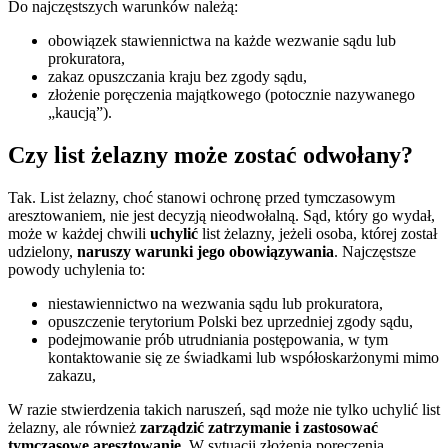
Do najczęstszych warunków należą:
obowiązek stawiennictwa na każde wezwanie sądu lub
prokuratora,
zakaz opuszczania kraju bez zgody sądu,
złożenie poręczenia majątkowego (potocznie nazywanego
„kaucją”).
Czy list żelazny może zostać odwołany?
Tak. List żelazny, choć stanowi ochronę przed tymczasowym
aresztowaniem, nie jest decyzją nieodwołalną. Sąd, który go wydał,
może w każdej chwili
uchylić
list żelazny, jeżeli osoba, której został
udzielony,
naruszy warunki jego obowiązywania
. Najczęstsze
powody uchylenia to:
niestawiennictwo na wezwania sądu lub prokuratora,
opuszczenie terytorium Polski bez uprzedniej zgody sądu,
podejmowanie prób utrudniania postępowania, w tym
kontaktowanie się ze świadkami lub współoskarżonymi mimo
zakazu,
W razie stwierdzenia takich naruszeń, sąd może nie tylko uchylić list
żelazny, ale również
zarządzić zatrzymanie i zastosować
tymczasowe aresztowanie
. W sytuacji złożenia poręczenia