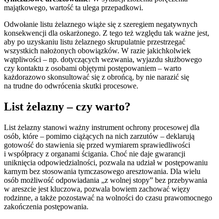
majątkowego, wartość ta ulega przepadkowi.
Odwołanie listu żelaznego wiąże się z szeregiem negatywnych
konsekwencji dla oskarżonego. Z tego też względu tak ważne jest,
aby po uzyskaniu listu żelaznego skrupulatnie przestrzegać
wszystkich nałożonych obowiązków. W razie jakichkolwiek
wątpliwości – np. dotyczących wezwania, wyjazdu służbowego
czy kontaktu z osobami objętymi postępowaniem – warto
każdorazowo skonsultować się z obrońcą, by nie narazić się
na trudne do odwrócenia skutki procesowe.
List żelazny – czy warto?
List żelazny stanowi ważny instrument ochrony procesowej dla
osób, które – pomimo ciążących na nich zarzutów – deklarują
gotowość do stawienia się przed wymiarem sprawiedliwości
i współpracy z organami ścigania. Choć nie daje gwarancji
uniknięcia odpowiedzialności, pozwala na udział w postępowaniu
karnym bez stosowania tymczasowego aresztowania. Dla wielu
osób możliwość odpowiadania „z wolnej stopy” bez przebywania
w areszcie jest kluczowa, pozwala bowiem zachować więzy
rodzinne, a także pozostawać na wolności do czasu prawomocnego
zakończenia postępowania.