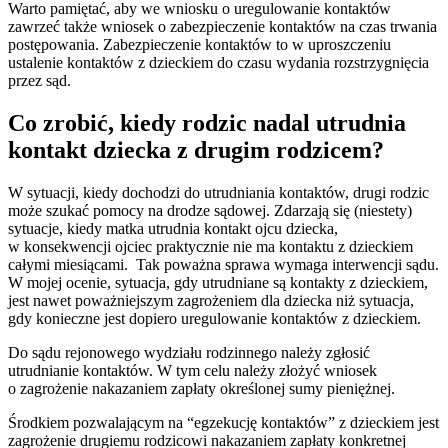
Warto pamiętać, aby we wniosku o uregulowanie kontaktów
zawrzeć także wniosek o zabezpieczenie kontaktów na czas trwania
postępowania. Zabezpieczenie kontaktów to w uproszczeniu
ustalenie kontaktów z dzieckiem do czasu wydania rozstrzygnięcia
przez sąd.
Co zrobić, kiedy rodzic nadal utrudnia
kontakt dziecka z drugim rodzicem?
W sytuacji, kiedy dochodzi do utrudniania kontaktów, drugi rodzic
może szukać pomocy na drodze sądowej. Zdarzają się (niestety)
sytuacje, kiedy matka utrudnia kontakt ojcu dziecka,
w konsekwencji ojciec praktycznie nie ma kontaktu z dzieckiem
całymi miesiącami. Tak poważna sprawa wymaga interwencji sądu.
W mojej ocenie, sytuacja, gdy utrudniane są kontakty z dzieckiem,
jest nawet poważniejszym zagrożeniem dla dziecka niż sytuacja,
gdy konieczne jest dopiero uregulowanie kontaktów z dzieckiem.
Do sądu rejonowego wydziału rodzinnego należy zgłosić
utrudnianie kontaktów. W tym celu należy złożyć wniosek
o zagrożenie nakazaniem zapłaty określonej sumy pieniężnej.
Środkiem pozwalającym na “egzekucję kontaktów” z dzieckiem jest
zagrożenie drugiemu rodzicowi nakazaniem zapłaty konkretnej