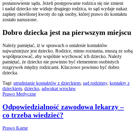
postanowienie sądu. Jeżeli postępowanie rodzica się nie zmieni
i nadal dziecko nie widuje drugiego rodzica, to sąd wydaje nakaz
zapłaty określonej kwoty do rąk osoby, której prawo do kontaktu
zostało naruszone.
Dobro dziecka jest na pierwszym miejscu
Należy pamiętać, iż w sprawach o ustalenie kontaktów
najważniejsze jest dziecko. Rodzice, mimo rozstania, muszą ze sobą
współpracować, aby wspólnie wychować ich dziecko. Należy
pamiętać, że dziecko nie powinno być elementem osobistych
rozgrywek między rodzicami. Kluczowe powinno być dobro
dziecka.
Tagi:
utrudnianie kontaktów z dzieckiem
,
sąd rodzinny
,
kontakty z
dzieckiem
,
dziecko
,
adwokat wrocław
Prawo Medyczne
Odpowiedzialność zawodowa lekarzy –
co trzeba wiedzieć?
Prawo Karne