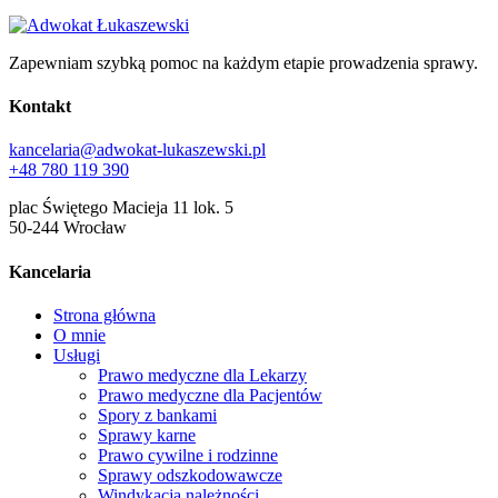
Zapewniam szybką pomoc na każdym etapie prowadzenia sprawy.
Kontakt
kancelaria@adwokat-lukaszewski.pl
+48 780 119 390
plac Świętego Macieja 11 lok. 5
50-244 Wrocław
Kancelaria
Strona główna
O mnie
Usługi
Prawo medyczne dla Lekarzy
Prawo medyczne dla Pacjentów
Spory z bankami
Sprawy karne
Prawo cywilne i rodzinne
Sprawy odszkodowawcze
Windykacja należności