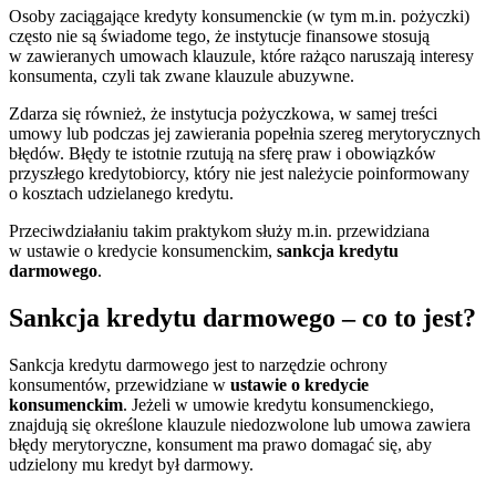
Osoby zaciągające kredyty konsumenckie (w tym m.in. pożyczki)
często nie są świadome tego, że instytucje finansowe stosują
w zawieranych umowach klauzule, które rażąco naruszają interesy
konsumenta, czyli tak zwane klauzule abuzywne.
Zdarza się również, że instytucja pożyczkowa, w samej treści
umowy lub podczas jej zawierania popełnia szereg merytorycznych
błędów. Błędy te istotnie rzutują na sferę praw i obowiązków
przyszłego kredytobiorcy, który nie jest należycie poinformowany
o kosztach udzielanego kredytu.
Przeciwdziałaniu takim praktykom służy m.in. przewidziana
w ustawie o kredycie konsumenckim,
sankcja kredytu
darmowego
.
Sankcja kredytu darmowego – co to jest?
Sankcja kredytu darmowego jest to narzędzie ochrony
konsumentów, przewidziane w
ustawie o kredycie
konsumenckim
. Jeżeli w umowie kredytu konsumenckiego,
znajdują się określone klauzule niedozwolone lub umowa zawiera
błędy merytoryczne, konsument ma prawo domagać się, aby
udzielony mu kredyt był
darmowy.