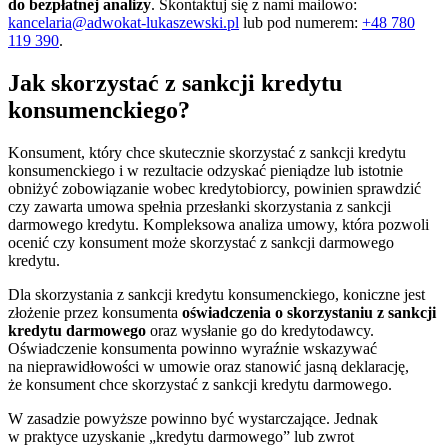
do bezpłatnej analizy
. Skontaktuj się z nami mailowo:
kancelaria@adwokat-lukaszewski.pl
lub pod numerem:
+48 780
119 390
.
Jak skorzystać z sankcji kredytu
konsumenckiego?
Konsument, który chce skutecznie skorzystać z sankcji kredytu
konsumenckiego i w rezultacie odzyskać pieniądze lub istotnie
obniżyć zobowiązanie wobec kredytobiorcy, powinien sprawdzić
czy zawarta umowa spełnia przesłanki skorzystania z sankcji
darmowego kredytu. Kompleksowa analiza umowy, która pozwoli
ocenić czy konsument może skorzystać z sankcji darmowego
kredytu.
Dla skorzystania z sankcji kredytu konsumenckiego, koniczne jest
złożenie przez konsumenta
oświadczenia o skorzystaniu z sankcji
kredytu darmowego
oraz wysłanie go do kredytodawcy.
Oświadczenie konsumenta powinno wyraźnie wskazywać
na nieprawidłowości w umowie oraz stanowić jasną deklarację,
że konsument chce skorzystać z sankcji kredytu darmowego.
W zasadzie powyższe powinno być wystarczające. Jednak
w praktyce uzyskanie „kredytu darmowego” lub zwrot