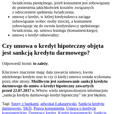
świadczenia pieniężnego, jeżeli konsument jest zobowiązany
do poniesienia jakichkolwiek kosztów związanych
z odroczeniem spełnienia świadczenia;
umowę o kredyt, w której kredytodawca zaciąga
zobowiązanie wobec osoby trzeciej, a konsument
zobowiązuje się do zwrotu kredytodawcy spełnionego
świadczenia, np. umowa leasingu (konsumenckiego);
umowę o kredyt odnawialny;
Czy umowa o kredyt hipoteczny objęta
jest sankcją kredytu darmowego?
Odpowiedź brzmi:
to zależy
.
Kluczowe znaczenie mają: data zawarcia umowy, kwota
udzielonego kredytu oraz to czy (i kiedy) umowa została wykonana
przez obie strony.
Możliwym jest zastosowanie sankcji kredytu
darmowego do umów o kredyt hipoteczny zawartych
przed 22.07.2017 r.
Wbrew wielu niesprawdzonym informacjom
„sankcja kredytu darmowego kredyt hipoteczny” nie jest błędem.
Tagi:
Spory z bankami
,
adwokat Łukaszewski
,
Sankcja kredytu
darmowego
,
SKD
,
Prawa konsumenta
,
Ustawa o kredycie
konsumenckim
,
Darmowy kredyt
,
Kredyt konsumencki
,
Sankcja