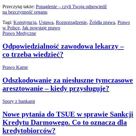
Przeczytaj także:
Ponaglenie – czyli Twoja odpowiedź
na bezczynność organu
Tagi:
Konstytucja
,
Ustawa
,
Rozporządzenie
,
Źródła prawa
,
Prawo
w Polsce
,
Jak powstaje prawo
Prawo Medyczne
Odpowiedzialność zawodowa lekarzy –
co trzeba wiedzieć?
Prawo Karne
Odszkodowanie za niesłuszne tymczasowe
aresztowanie – kiedy przysługuje?
Spory z bankami
Nowe pytania do TSUE w sprawie Sankcji
Kredytu Darmowego. Co to oznacza dla
kredytobiorców?