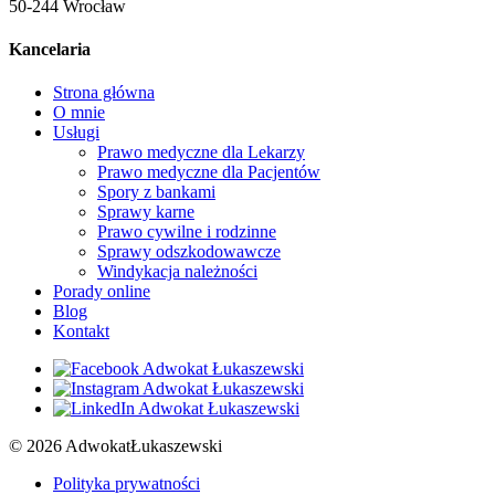
50-244 Wrocław
Kancelaria
Strona główna
O mnie
Usługi
Prawo medyczne dla Lekarzy
Prawo medyczne dla Pacjentów
Spory z bankami
Sprawy karne
Prawo cywilne i rodzinne
Sprawy odszkodowawcze
Windykacja należności
Porady online
Blog
Kontakt
© 2026 AdwokatŁukaszewski
Polityka prywatności