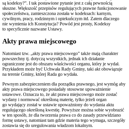
są kodeksy?”. I tak postawione pytanie jest z całą pewnością
słuszne. Większość przepisów regulujących prawne funkcjonowanie
społeczeństwa, zamieszczona została w kodeksach: karnym,
cywilnym, pracy, rodzinnym i opiekuńczym itd. Zatem dlaczego
nie wymienia ich Konstytucja? Powód jest prosty, Kodeksy
to specyficznie nazwane Ustawy.
Akty prawa miejscowego
Natomiast tzw. „akty prawa miejscowego” także mają charakter
powszechny tj. dotyczą wszystkich, jednak ich działanie
ograniczone jest do obszaru właściwości organu, który je wydał.
Przykładem może być Uchwała Rady Gminy, taki akt obowiązuje
na terenie Gminy, której Rada go wydała.
Pewnym zabezpieczeniem dla porządku prawnego, jest wymóg aby
akty prawa miejscowego posiadały stosowne upoważnienie
ustawowe. Oznacza to, że akt prawa miejscowego może zostać
wydany i normować określoną materię, tylko jeżeli organ
go wydający został w ustawie upoważniony do wydania aktu
regulującego określoną kwestię. Powyższe można sobie wyobrazić
w ten sposób, że dla tworzenia prawa co do zasady przewidziano
formę ustawy, natomiast tam gdzie materia tego wymaga, szczegóły
zostawia się do uregulowania władzom lokalnym.